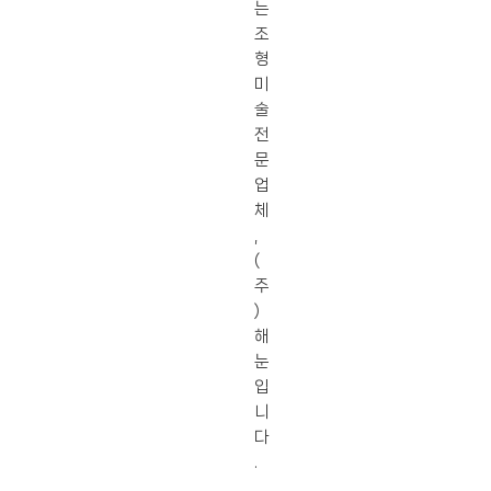
는
조
형
미
술
전
문
업
체
,
(
주
)
해
눈
입
니
다
.