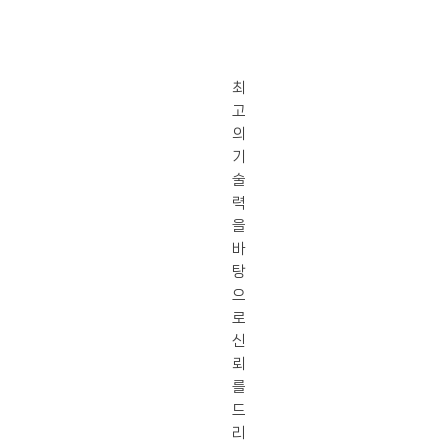
최
고
의
기
술
력
을
바
탕
으
로
신
뢰
를
드
리