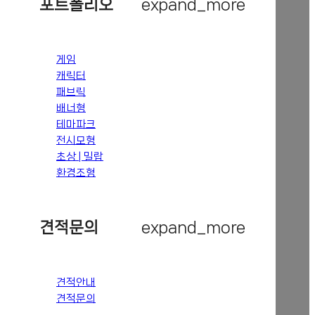
포트폴리오
expand_more
게임
캐릭터
패브릭
배너형
테마파크
전시모형
초상 | 밀랍
환경조형
견적문의
expand_more
견적안내
견적문의