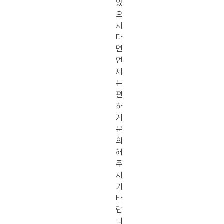
있
으
시
다
면
언
제
든
편
하
게
문
의
해
주
시
기
바
랍
니