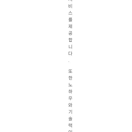
비
스
를
제
공
합
니
다
.
또
한
노
하
우
와
기
술
력