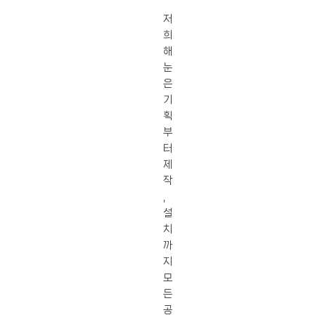
저
희
해
눈
은
기
획
부
터
제
작
,
설
치
까
지
모
든
공