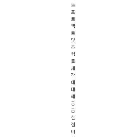
술
프
로
젝
트
및
조
형
물
제
작
에
대
해
궁
금
한
점
이