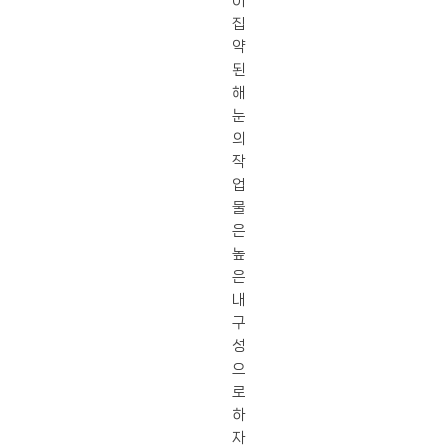
이
집
약
된
해
눈
의
작
업
물
은
높
은
내
구
성
으
로
하
자