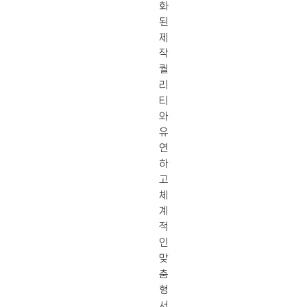
화
된
제
작
퀄
리
티
와
유
연
하
고
체
계
적
인
맞
춤
형
서