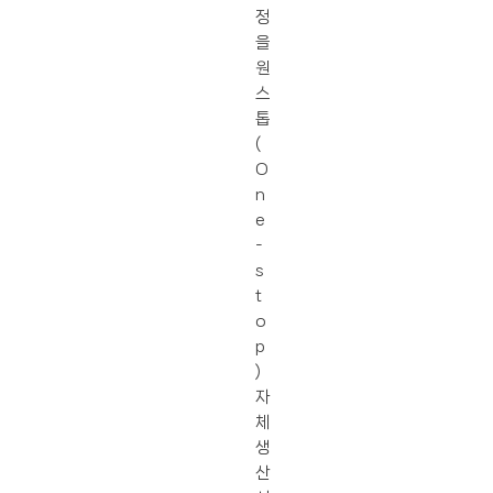
정
을
원
스
톱
(
O
n
e
-
s
t
o
p
)
자
체
생
산