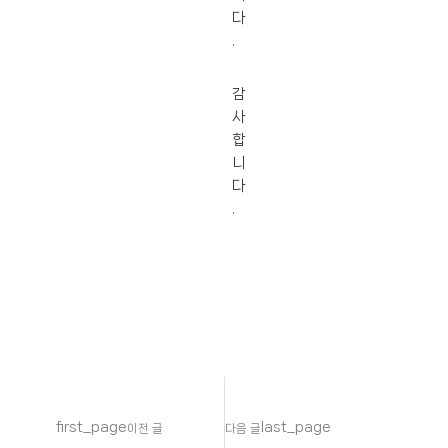
다
.
감
사
합
니
다
.
first_page
last_page
이전 글
다음 글