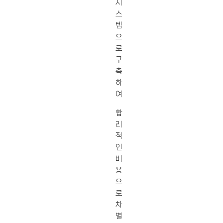
시
스
템
으
로
구
축
하
여
합
리
적
인
비
용
으
로
차
별