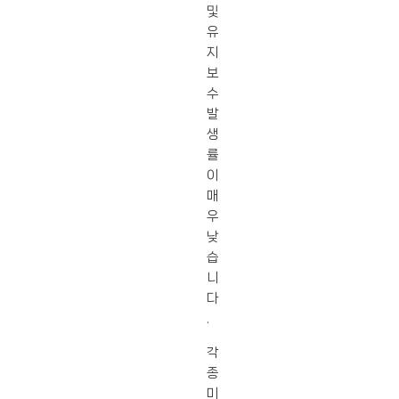
및
유
지
보
수
발
생
률
이
매
우
낮
습
니
다
.
각
종
미