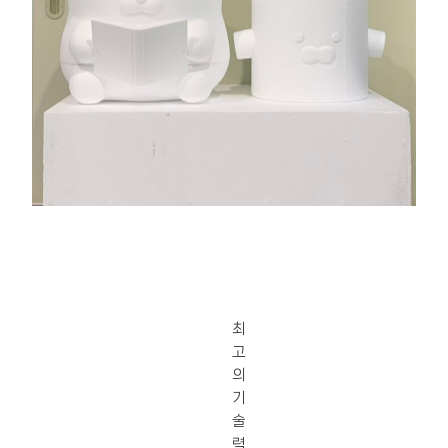
최
고
의
기
술
력