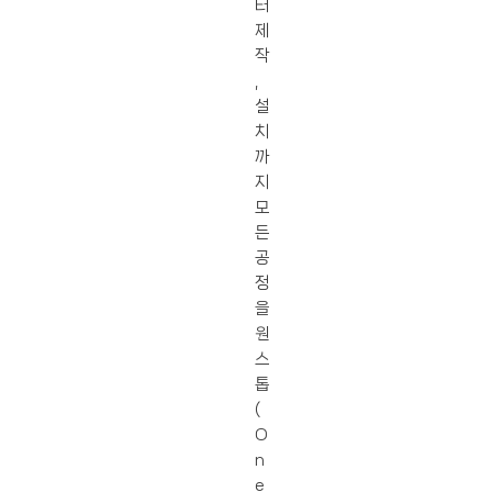
터
제
작
,
설
치
까
지
모
든
공
정
을
원
스
톱
(
O
n
e