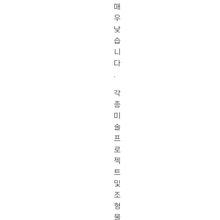
매
우
낮
습
니
다
.
각
종
미
술
프
로
젝
트
및
조
형
물