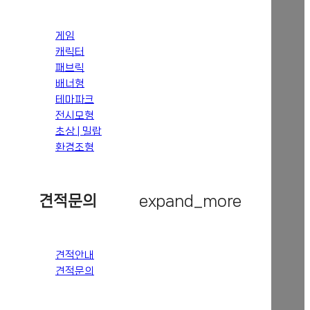
게임
캐릭터
패브릭
배너형
테마파크
전시모형
초상 | 밀랍
환경조형
견적문의
expand_more
견적안내
견적문의