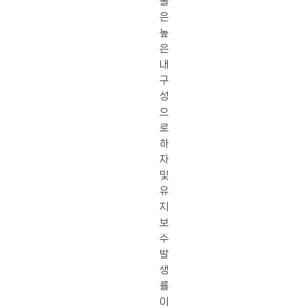
물
은
높
은
내
구
성
으
로
하
자
및
유
지
보
수
발
생
률
이