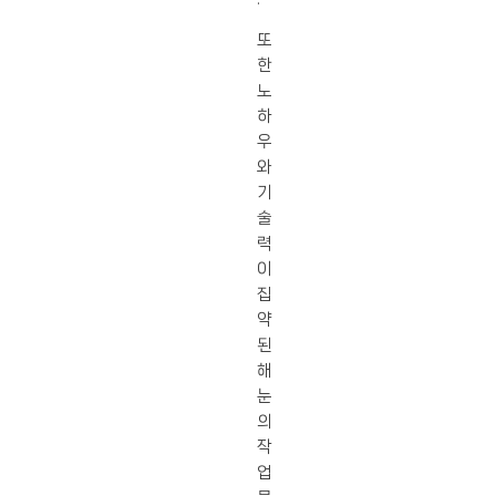
또
한
노
하
우
와
기
술
력
이
집
약
된
해
눈
의
작
업