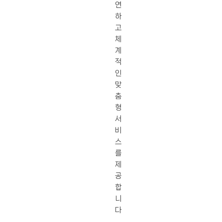
연
하
고
체
계
적
인
맞
춤
형
서
비
스
를
제
공
합
니
다
.