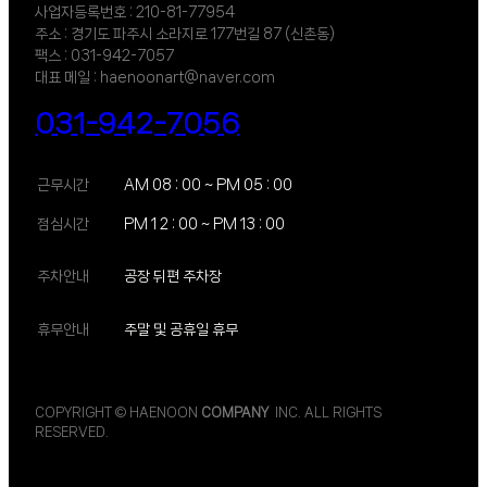
사업자등록번호 : 210-81-77954
주소 : 경기도 파주시 소라지로 177번길 87 (신촌동)
팩스 : 031-942-7057
대표 메일 : haenoonart@naver.com
031-942-7056
근무시간
AM 08 : 00 ~ PM 05 : 00
점심시간
PM 1 2 : 00 ~ PM 13 : 00
주차안내
공장 뒤편 주차장
휴무안내
주말 및 공휴일 휴무
COPYRIGHT © HAENOON
COMPANY
INC. ALL RIGHTS
RESERVED.