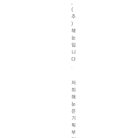
,
(
주
)
해
눈
입
니
다
.
저
희
해
눈
은
기
획
부