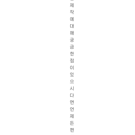
제
작
에
대
해
궁
금
한
점
이
있
으
시
다
면
언
제
든
편