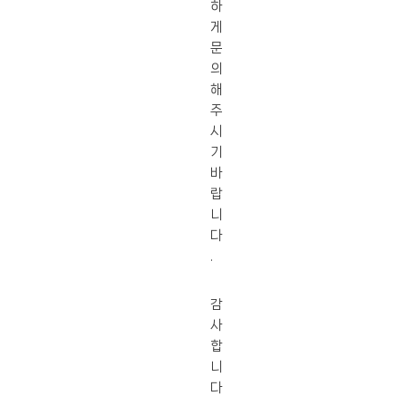
하
게
문
의
해
주
시
기
바
랍
니
다
.
감
사
합
니
다