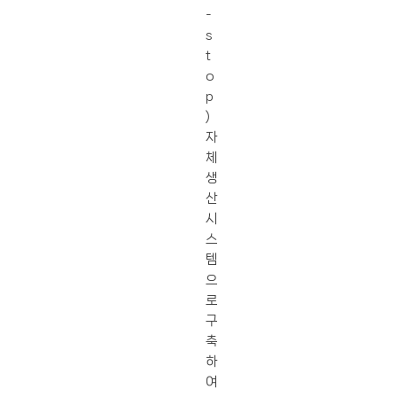
-
s
t
o
p
)
자
체
생
산
시
스
템
으
로
구
축
하
여