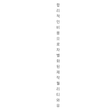
합
리
적
인
비
용
으
로
차
별
화
된
제
작
퀄
리
티
와
유