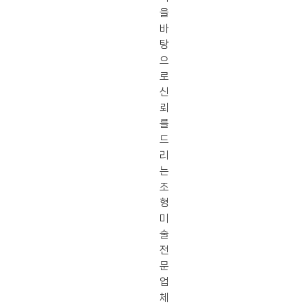
을
바
탕
으
로
신
뢰
를
드
리
는
조
형
미
술
전
문
업
체