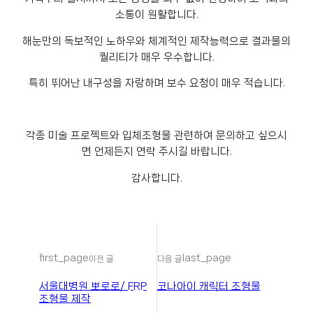
소통이 원활합니다.
해눈만의 독보적인 노하우와 체계적인 제작능력으로 결과물의
퀄리티가 매우 우수합니다.
특히 뛰어난 내구성을 자랑하며 보수 요청이 매우 적습니다.
각종 미술 프로젝트와 입체조형물 관련하여 문의하고 싶으시
면 언제든지 연락 주시길 바랍니다.
감사합니다.
first_page
last_page
이전 글
다음 글
서울대병원 뽀로로/ FRP
코나아이 캐릭터 조형물
조형물 제작