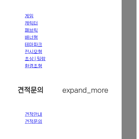
게임
캐릭터
패브릭
배너형
테마파크
전시모형
초상 | 밀랍
환경조형
견적문의
expand_more
견적안내
견적문의