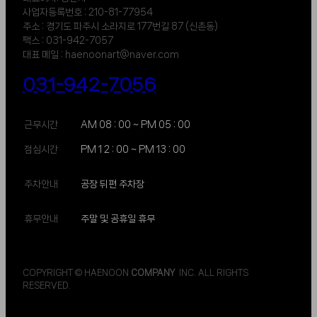
사업자등록번호 : 210-81-77954
주소 : 경기도 파주시 소라지로 177번길 87 (신촌동)
팩스 : 031-942-7057
대표 메일 : haenoonart@naver.com
031-942-7056
근무시간
AM 08 : 00 ~ PM 05 : 00
점심시간
PM 1 2 : 00 ~ PM 13 : 00
주차안내
공장 뒤편 주차장
휴무안내
주말 및 공휴일 휴무
COPYRIGHT © HAENOON
COMPANY
INC. ALL RIGHTS
RESERVED.