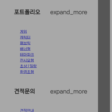
포트폴리오
expand_more
게임
캐릭터
패브릭
배너형
테마파크
전시모형
초상 | 밀랍
환경조형
견적문의
expand_more
견적안내