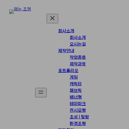
회사소개
회사소개
오시는길
제작안내
작업종류
제작과정
포트폴리오
게임
캐릭터
패브릭
배너형
테마파크
전시모형
초상 | 밀랍
환경조형