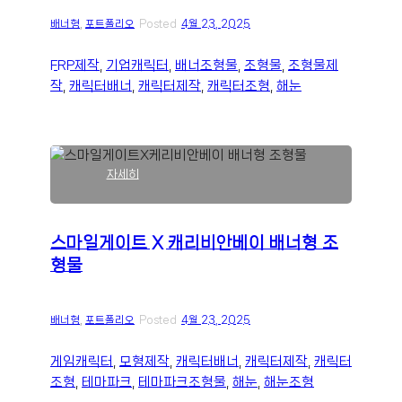
플
배너형
, 
포트폴리오
Posted
4월 23, 2025
아
이
콘
FRP제작
, 
기업캐릭터
, 
배너조형물
, 
조형물
, 
조형물제
배
작
, 
캐릭터배너
, 
캐릭터제작
, 
캐릭터조형
, 
해눈
너
형
조
형
물
:
자세히
스
마
일
스마일게이트 X 캐리비안베이 배너형 조
게
형물
이
트
X
캐
배너형
, 
포트폴리오
Posted
4월 23, 2025
리
비
게임캐릭터
, 
모형제작
, 
캐릭터배너
, 
캐릭터제작
, 
캐릭터
안
조형
, 
테마파크
, 
테마파크조형물
, 
해눈
, 
해눈조형
베