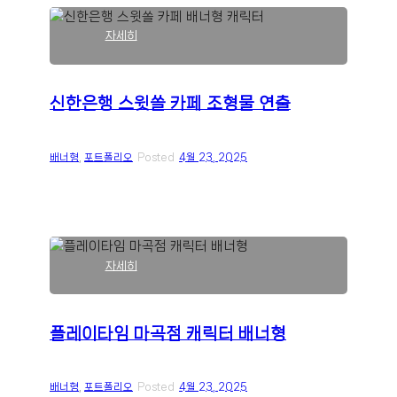
:
자세히
신
한
은
신한은행 스윗쏠 카페 조형물 연출
행
스
윗
배너형
, 
포트폴리오
Posted
4월 23, 2025
쏠
카
페
조
형
물
:
연
자세히
플
출
레
이
플레이타임 마곡점 캐릭터 배너형
타
임
마
배너형
, 
포트폴리오
Posted
4월 23, 2025
곡