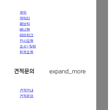
게임
캐릭터
패브릭
배너형
테마파크
전시모형
초상 | 밀랍
환경조형
견적문의
expand_more
견적안내
견적문의