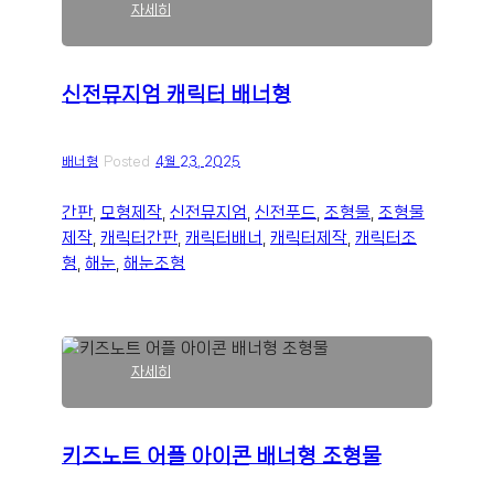
:
자세히
신
전
뮤
신전뮤지엄 캐릭터 배너형
지
엄
캐
배너형
Posted
4월 23, 2025
릭
터
배
간판
, 
모형제작
, 
신전뮤지엄
, 
신전푸드
, 
조형물
, 
조형물
너
제작
, 
캐릭터간판
, 
캐릭터배너
, 
캐릭터제작
, 
캐릭터조
형
형
, 
해눈
, 
해눈조형
:
자세히
키
즈
노
키즈노트 어플 아이콘 배너형 조형물
트
어