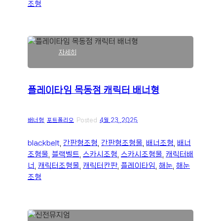
조형
너
형
:
자세히
플
레
이
플레이타임 목동점 캐릭터 배너형
타
임
목
배너형
, 
포트폴리오
Posted
4월 23, 2025
동
점
캐
blackbelt
, 
간판형조형
, 
간판형조형물
, 
배너조형
, 
배너
릭
조형물
, 
블랙벨트
, 
스카시조형
, 
스카시조형물
, 
캐릭터배
터
너
, 
캐릭터조형물
, 
캐릭터칸판
, 
플레이타임
, 
해눈
, 
해눈
배
조형
너
형