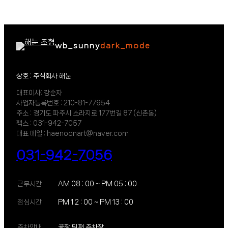
이
배
너
형
조
wb_sunny
dark_mode
형
물
상호 : 주식회사 해눈
대표이사: 강순자
사업자등록번호 : 210-81-77954
주소 : 경기도 파주시 소라지로 177번길 87 (신촌동)
팩스 : 031-942-7057
대표 메일 : haenoonart@naver.com
031-942-7056
근무시간
AM 08 : 00 ~ PM 05 : 00
점심시간
PM 1 2 : 00 ~ PM 13 : 00
주차안내
공장 뒤편 주차장