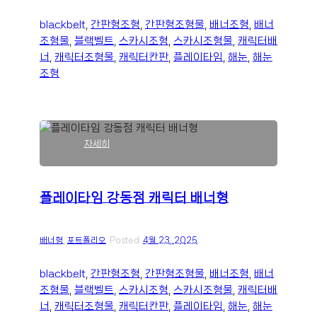
점
캐
blackbelt
, 
간판형조형
, 
간판형조형물
, 
배너조형
, 
배너
릭
조형물
, 
블랙벨트
, 
스카시조형
, 
스카시조형물
, 
캐릭터배
터
너
, 
캐릭터조형물
, 
캐릭터칸판
, 
플레이타임
, 
해눈
, 
해눈
배
조형
너
형
:
자세히
플
레
이
플레이타임 강동점 캐릭터 배너형
타
임
강
배너형
, 
포트폴리오
Posted
4월 23, 2025
동
점
캐
blackbelt
, 
간판형조형
, 
간판형조형물
, 
배너조형
, 
배너
릭
조형물
, 
블랙벨트
, 
스카시조형
, 
스카시조형물
, 
캐릭터배
터
너
, 
캐릭터조형물
, 
캐릭터칸판
, 
플레이타임
, 
해눈
, 
해눈
배