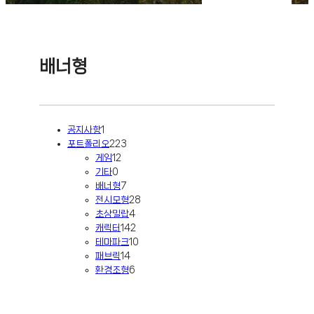
배너형
공지사항
1
포트폴리오
223
게임
12
기타
0
배너형
7
전시모형
28
초상밀랍
4
캐릭터
142
테마파크
10
패브릭
14
환경조형
6