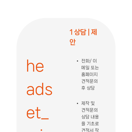
1 상담 | 제
안
he
전화/ 이
메일 또는
홈페이지
견적문의
ads
후 상담
제작 및
et_
견적문의
상담 내용
을 기초로
견적서 작