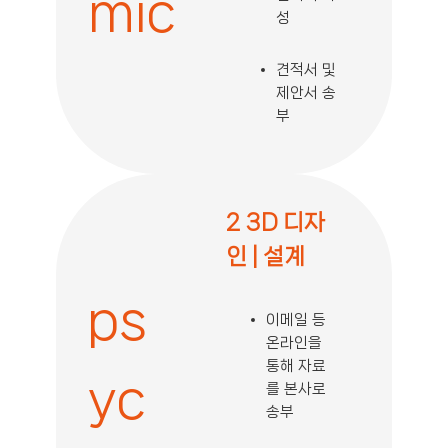
mic
성
견적서 및
제안서 송
부
2 3D 디자
인 |
설계
ps
이메일 등
온라인을
통해 자료
yc
를 본사로
송부