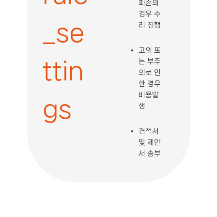
파손의
경우 수
_se
리 진행
고의 또
ttin
는 부주
의로 인
한 경우
비용발
gs
생
견적서
및 제안
서 송부