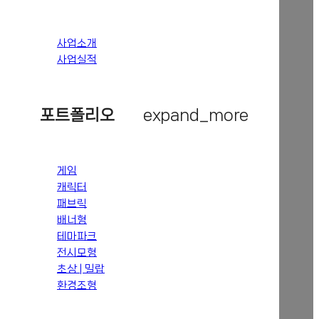
사업소개
사업실적
포트폴리오
expand_more
게임
캐릭터
패브릭
배너형
테마파크
전시모형
초상 | 밀랍
환경조형