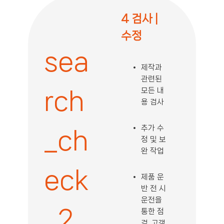
4 검사 |
수정
sea
제작과
관련된
모든 내
rch
용 검사
추가 수
_ch
정 및 보
완 작업
eck
제품 운
반 전 시
운전을
_2
통한 점
검, 고객