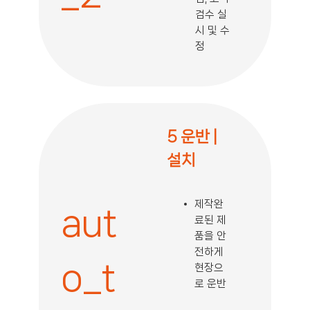
검수 실
시 및 수
정
5 운반 |
설치
제작완
aut
료된 제
품을 안
전하게
o_t
현장으
로 운반