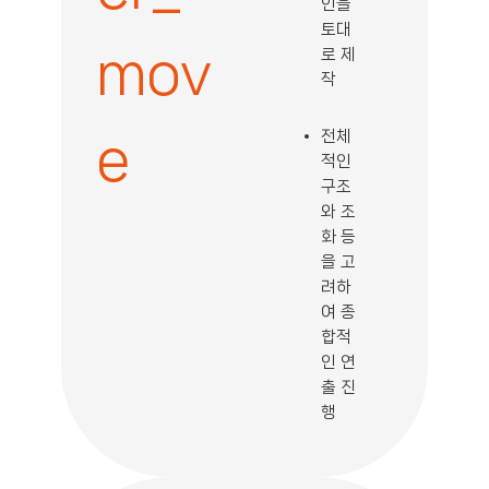
인을
토대
mov
로 제
작
전체
e
적인
구조
와 조
화 등
을 고
려하
여 종
합적
인 연
출 진
행