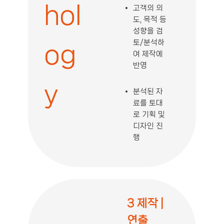
hol
고객의 의
도, 목적 등
성향을 검
토/분석하
og
여 제작에
반영
y
분석된 자
료를 토대
로 기획 및
디자인 진
행
3 제작 |
연출