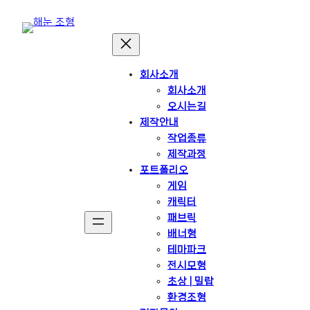
회사소개
회사소개
오시는길
제작안내
작업종류
제작과정
포트폴리오
게임
캐릭터
패브릭
배너형
테마파크
전시모형
초상 | 밀랍
환경조형