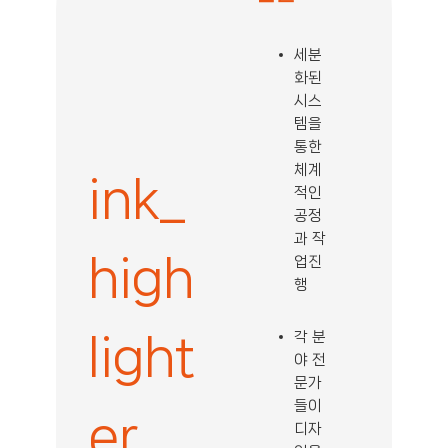
세분
화된
시스
템을
통한
체계
ink_
적인
공정
과 작
high
업진
행
각 분
light
야 전
문가
들이
er_
디자