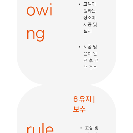
owi
고객이
원하는
장소에
시공 및
ng
설치
시공 및
설치 완
료 후 고
객 검수
6 유지 |
보수
rule
고장 및