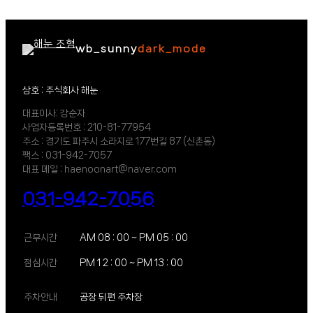
wb_sunny
dark_mode
상호 : 주식회사 해눈
대표이사: 강순자
사업자등록번호 : 210-81-77954
주소 : 경기도 파주시 소라지로 177번길 87 (신촌동)
팩스 : 031-942-7057
대표 메일 : haenoonart@naver.com
031-942-7056
근무시간
AM 08 : 00 ~ PM 05 : 00
점심시간
PM 1 2 : 00 ~ PM 13 : 00
주차안내
공장 뒤편 주차장