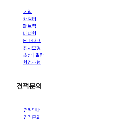
게임
캐릭터
패브릭
배너형
테마파크
전시모형
초상 | 밀랍
환경조형
견적문의
견적안내
견적문의